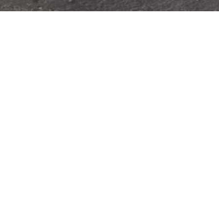
HOME
FE3