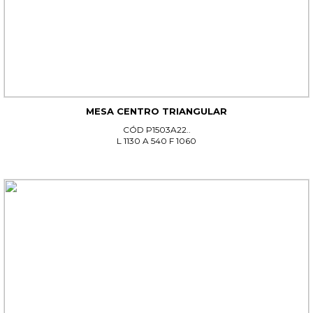
MESA CENTRO TRIANGULAR
CÓD P1503A22..
L 1130 A 540 F 1060