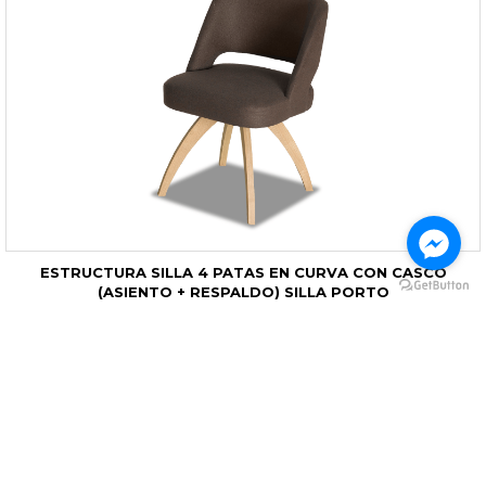
ESTRUCTURA SILLA 4 PATAS EN CURVA CON CASCO
(ASIENTO + RESPALDO) SILLA PORTO
CÓD P3517A87.. + P3128A87..
C 520 H 780 P 615
MÁS INFORMACIÓN