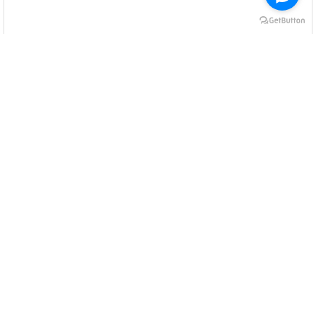
MESA CENTRO REDONDA
CÓD P1577A18..
C 800 H 335 P 800