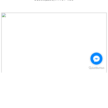
ENFILADE 4 PORTES, 1 TIROIR L.2200
CÓD P1458A22..
L 2200 H 900 P 450