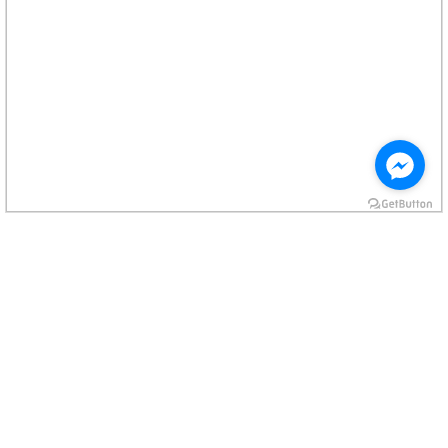
MESA OVAL FIXA C.2200
CÓD P6601A32..
C 2200 H 770 P 1100